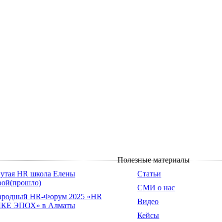
Полезные материалы
утая HR школа Елены
Статьи
ой(прошло)
СМИ о нас
родный HR-Форум 2025 «HR
Видео
КЕ ЭПОХ» в Алматы
Кейсы