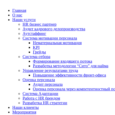
Главная
О нас
Наши услуги
HR бизнес партнер
Аудит кадрового делопроизводства
Аутстаффинг
Система мотивации персонала
Нематериальная мотивация
KPI
Грейды
Система отбора
Формирование входящего потока
Разработка методологии “Сито” для найма
Управление результатами труда
Повышение эффективности фронт-офиса
Оценка персонала
Аудит персонала
Оценка персонала через компетентностный п
Система Адаптации
Работа с HR брендом
Разработка HR стратегии
Наши клиенты
Мероприятия