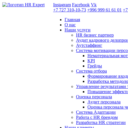
Instagram
Facebook
Vk
+7 727 310-10-73
+996 999 61 61 01
+7
Главная
О нас
Наши услуги
HR бизнес партнер
Аудит кадрового делопро
Аутстаффинг
Система мотивации персо
Нематериальная мо
KPI
Грейды
Система отбора
Формирование вход
Разработка методол
Управление результатами 
Повышение эффекти
Оценка персонала
Аудит персонала
Оценка персонала ч
Система Адаптации
Работа с HR брендом
Разработка HR стратегии
Наши клиенты