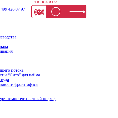
HR RADIO
 499 426 07 97
изводства
нала
тивация
ящего потока
огии “Сито” для найма
труда
вности фронт-офиса
ерез компетентностный подход