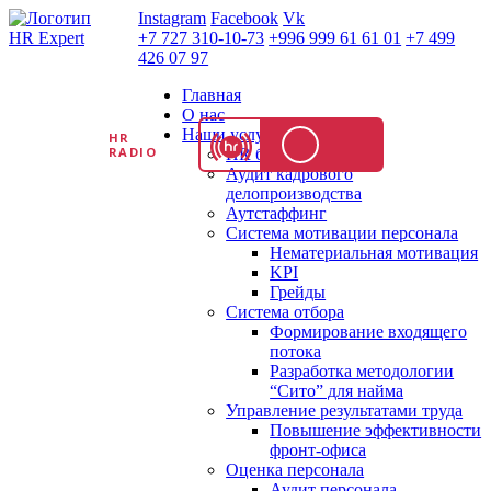
Instagram
Facebook
Vk
+7 727 310-10-73
+996 999 61 61 01
+7 499
426 07 97
Главная
О нас
Наши услуги
HR
RADIO
HR бизнес партнер
Аудит кадрового
делопроизводства
Аутстаффинг
Система мотивации персонала
Нематериальная мотивация
KPI
Грейды
Система отбора
Формирование входящего
потока
Разработка методологии
“Сито” для найма
Управление результатами труда
Повышение эффективности
фронт-офиса
Оценка персонала
Аудит персонала