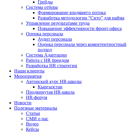
Грейды
Система отбора
Формирование входящего потока
Разработка методологии “Сито” для найма
Управление результатами труда
Повышение эффективности фронт-офиса
Оценка персонала
Аудит персонала
Оценка персонала через компетентностный
подход
Система Адаптации
Работа с HR брендом
Разработка HR стратегии
Наши клиенты
Мероприятия
Авторский курс HR-школы
Кыргызстан
Продвинутая HR-школа
HR-форум
Новости
Полезные материалы
Статьи
СМИ о нас
Видео
Кейсы