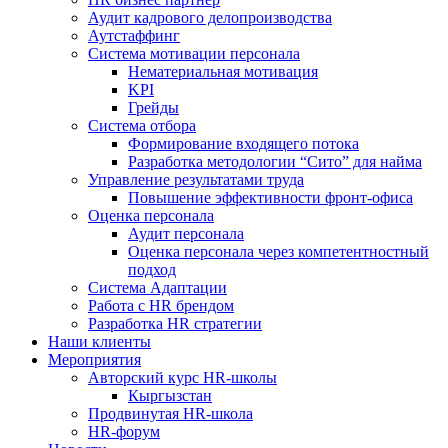
Аудит кадрового делопроизводства
Аутстаффинг
Система мотивации персонала
Нематериальная мотивация
KPI
Грейды
Система отбора
Формирование входящего потока
Разработка методологии “Сито” для найма
Управление результатами труда
Повышение эффективности фронт-офиса
Оценка персонала
Аудит персонала
Оценка персонала через компетентностный
подход
Система Адаптации
Работа с HR брендом
Разработка HR стратегии
Наши клиенты
Мероприятия
Авторский курс HR-школы
Кыргызстан
Продвинутая HR-школа
HR-форум