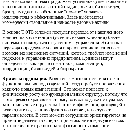
том, что когда система продолжает успешное существование и
эволюционно доходит до этой стадии, значит, бизнес-идея,
брэнд, имидж и наработанные “ноу-хау” являются
исключительно эффективными. Здесь выбираются
коммерчески стабильные и наиболее удобные активы.
В основе ТФТБ заложен постулат перехода от накопленного
количества компетенций (умений, навыков, знаний) бизнес-
системы к новому качеству системы управления. Эти точки
перехода определяют условия и время возникновения всех
возможных кризисных ситуаций, которые требуют изменений
подходов к управлению предприятием. Кризисы могут
определяться как кризисы контроля, компетенций,
координации, бизнес-идей и бюрократии.
Кризис координации.
Развитие самого бизнеса и всех его
функциональных подразделений всегда требует привлечения
каких-то новых компетенций. Это может привести к
физическому росту его функциональных структур, потому что
в это время сохраняются старые, возможно даже не нужные,
зато привычные структуры. Поток информации, доходящей к
руководителю, лавинообразно возрастает, и наступает
паралич власти. В этот момент сотрудники ориентируются на
принятие решений эксперта, при этом, не интересуясь о том,
как повлияют их работы на эффективность компании.