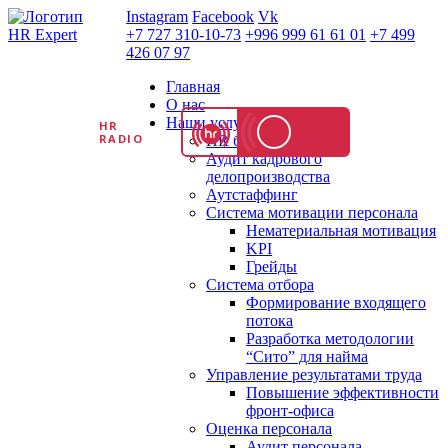
Instagram
Facebook
Vk
+7 727 310-10-73
+996 999 61 61 01
+7 499
426 07 97
Главная
О нас
Наши услуги
HR
RADIO
HR бизнес партнер
Аудит кадрового
делопроизводства
Аутстаффинг
Система мотивации персонала
Нематериальная мотивация
KPI
Грейды
Система отбора
Формирование входящего
потока
Разработка методологии
“Сито” для найма
Управление результатами труда
Повышение эффективности
фронт-офиса
Оценка персонала
Аудит персонала