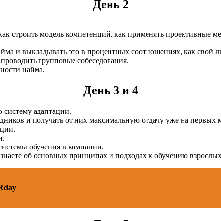
День 2
как строить модель компетенций, как применять проективные ме
йма и выкладывать это в процентных соотношениях, как свой л
 проводить групповые собеседования.
ности найма.
День 3 и 4
 систему адаптации.
дников и получать от них максимальную отдачу уже на первых м
ации.
и.
системы обучения в компании.
 узнаете об основных принципах и подходах к обучению взрослых
Rday