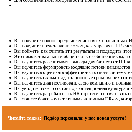
Для собственников, которые хотят понять из чего состоит
Вы получите полное представление о всех подсистемах H
Вы получите представление о том, как управлять HR сист
Вы поймете, как считать эти результаты и подводить ито
Это поможет вам найти общий язык с собственником, и ст
Вы научитесь рассчитывать выгоды для бизнеса от HR вн
Вы научитесь формировать входящие потоки кандидатов,
Вы научитесь оценивать эффективность своей системы на
Вы научитесь сжимать адаптационные сроки ваших сотру
Вы научитесь диагностировать свою компанию и понимать
Вы увидите из чего состоит организационная культура и 
Вы научитесь разрабатывать HR стратегию и связывать ее
Вы станете более компетентным системным HR-ом, котор
Читайте также:
Подбор персонала: у нас новая услуга!