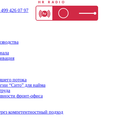
HR RADIO
 499 426 07 97
изводства
нала
тивация
ящего потока
огии “Сито” для найма
труда
вности фронт-офиса
ерез компетентностный подход