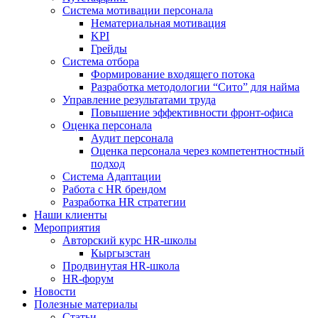
Система мотивации персонала
Нематериальная мотивация
KPI
Грейды
Система отбора
Формирование входящего потока
Разработка методологии “Сито” для найма
Управление результатами труда
Повышение эффективности фронт-офиса
Оценка персонала
Аудит персонала
Оценка персонала через компетентностный
подход
Система Адаптации
Работа с HR брендом
Разработка HR стратегии
Наши клиенты
Мероприятия
Авторский курс HR-школы
Кыргызстан
Продвинутая HR-школа
HR-форум
Новости
Полезные материалы
Статьи