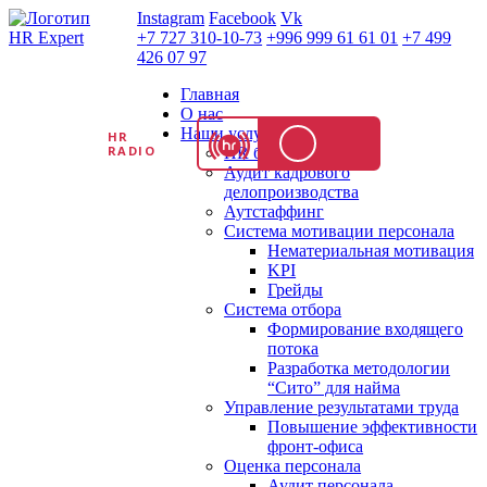
Instagram
Facebook
Vk
+7 727 310-10-73
+996 999 61 61 01
+7 499
426 07 97
Главная
О нас
Наши услуги
HR
RADIO
HR бизнес партнер
Аудит кадрового
делопроизводства
Аутстаффинг
Система мотивации персонала
Нематериальная мотивация
KPI
Грейды
Система отбора
Формирование входящего
потока
Разработка методологии
“Сито” для найма
Управление результатами труда
Повышение эффективности
фронт-офиса
Оценка персонала
Аудит персонала