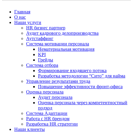
Главная
О нас
Наши услуги
HR бизнес партнер
Аудит кадрового делопроизводства
Аутстаффинг
Система мотивации персонала
Нематериальная мотивация
KPI
Грейды
Система отбора
Формирование входящего потока
Разработка методологии “Сито” для найма
Управление результатами труда
Повышение эффективности фронт-офиса
Оценка персонала
Аудит персонала
Оценка персонала через компетентностный
подход
Система Адаптации
Работа с HR брендом
Разработка HR стратегии
Наши клиенты