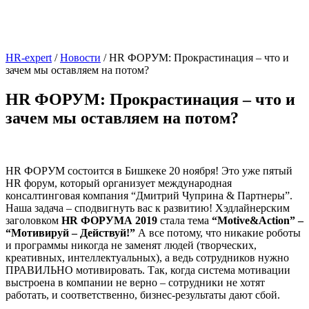
HR-expert
/
Новости
/
HR ФОРУМ: Прокрастинация – что и
зачем мы оставляем на потом?
HR ФОРУМ: Прокрастинация – что и
зачем мы оставляем на потом?
HR ФОРУМ состоится в Бишкеке 20 ноября! Это уже пятый
HR форум, который организует международная
консалтинговая компания “Дмитрий Чуприна & Партнеры”.
Наша задача – сподвигнуть вас к развитию! Хэдлайнерским
заголовком
HR ФОРУМА 2019
стала тема
“Motive&Action” –
“Мотивируй – Действуй!”
А все потому, что никакие роботы
и программы никогда не заменят людей (творческих,
креативных, интеллектуальных), а ведь сотрудников нужно
ПРАВИЛЬНО мотивировать. Так, когда система мотивации
выстроена в компании не верно – сотрудники не хотят
работать, и соответственно, бизнес-результаты дают сбой.