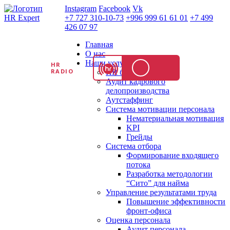
Instagram
Facebook
Vk
+7 727 310-10-73
+996 999 61 61 01
+7 499
426 07 97
Главная
О нас
Наши услуги
HR
RADIO
HR бизнес партнер
Аудит кадрового
делопроизводства
Аутстаффинг
Система мотивации персонала
Нематериальная мотивация
KPI
Грейды
Система отбора
Формирование входящего
потока
Разработка методологии
“Сито” для найма
Управление результатами труда
Повышение эффективности
фронт-офиса
Оценка персонала
Аудит персонала