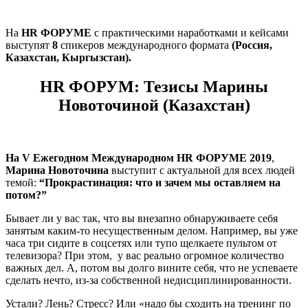
На
HR ФОРУМЕ
с практическими наработками и кейсами
выступят
8
спикеров международного формата
(Россия,
Казахстан, Кыргызстан).
HR ФОРУМ: Тезисы Марины
Новоточиной (Казахстан)
На V Ежегодном Международном HR ФОРУМЕ 2019
,
Марина Новоточина
выступит с актуальной для всех людей
темой:
“Прокрастинация: что и зачем мы оставляем на
потом?”
Бывает ли у вас так, что вы внезапно обнаруживаете себя
занятым каким-то несущественным делом. Например, вы уже
часа три сидите в соцсетях или тупо щелкаете пультом от
телевизора? При этом, у вас реально огромное количество
важных дел. А, потом вы долго вините себя, что не успеваете
сделать нечто, из-за собственной недисциплинированности.
Устали? Лень? Стресс? Или «надо бы сходить на тренинг по