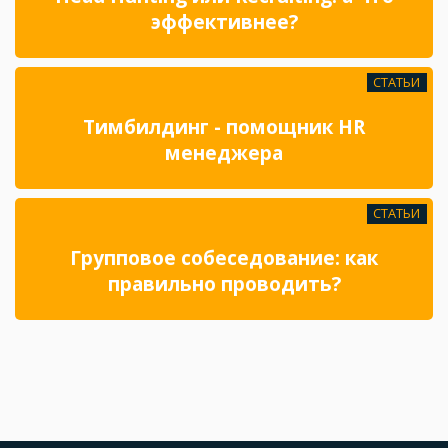
эффективнее?
СТАТЬИ
Тимбилдинг - помощник HR
менеджера
СТАТЬИ
Групповое собеседование: как
правильно проводить?